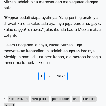
Mirzani adalah bisa merawat dan menjaganya dengan
baik.
"
Enggak
peduli siapa ayahnya. Yang penting anaknya
dirawat karena kalau ada ayahnya juga percuma,
guys
,
kalau
enggak
dirawat," jelas ibunda Laura Meizani atau
Lolly itu.
Dalam unggahan lainnya, Nikita Mirzani juga
menyatakan kehamilan ini adalah anugerah baginya.
Meskipun hamil di luar pernikahan, dia merasa bahagia
menerima karunia tersebut.
1
2
Next
#
Nikita mirzani
reza gladis
pemerasan
artis
skincare
Hamil