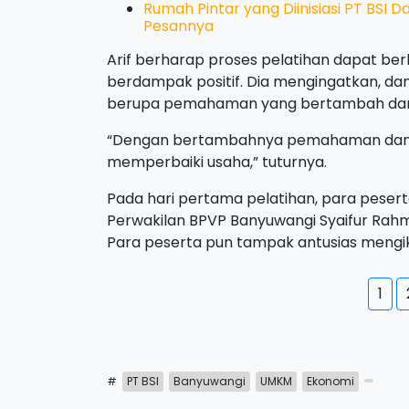
Rumah Pintar yang Diinisiasi PT BSI
Pesannya
Arif berharap proses pelatihan dapat b
berdampak positif. Dia mengingatkan, dam
berupa pemahaman yang bertambah dan 
“Dengan bertambahnya pemahaman dan k
memperbaiki usaha,” tuturnya.
Pada hari pertama pelatihan, para pese
Perwakilan BPVP Banyuwangi Syaifur Ra
Para peserta pun tampak antusias mengik
1
#
PT BSI
Banyuwangi
UMKM
Ekonomi