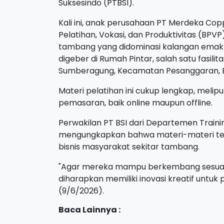
Suksesindo (PTBSI).
Kali ini, anak perusahaan PT Merdeka Co
Pelatihan, Vokasi, dan Produktivitas (BPV
tambang yang didominasi kalangan emak-e
digeber di Rumah Pintar, salah satu fasili
Sumberagung, Kecamatan Pesanggaran, 
Materi pelatihan ini cukup lengkap, melip
pemasaran, baik online maupun offline.
Perwakilan PT BSI dari Departemen Traini
mengungkapkan bahwa materi-materi ter
bisnis masyarakat sekitar tambang.
"Agar mereka mampu berkembang sesuai 
diharapkan memiliki inovasi kreatif untuk
(9/6/2026).
Baca Lainnya :