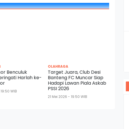
S
OLAHRAGA
or Benculuk
Target Juara, Club Desi
eringati Harlah ke-
Banteng FC Muncar Siap
sor
Hadapi Lawan Piala Askab
PSSI 2026
 19:50 WIB
21 Mei 2026 - 19:50 WIB