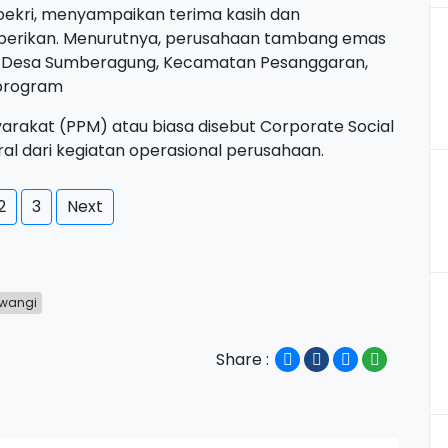
Sjoekri, menyampaikan terima kasih dan
iberikan. Menurutnya, perusahaan tambang emas
u, Desa Sumberagung, Kecamatan Pesanggaran,
 program
kat (PPM) atau biasa disebut Corporate Social
gral dari kegiatan operasional perusahaan.
2
3
Next
wangi
Share :